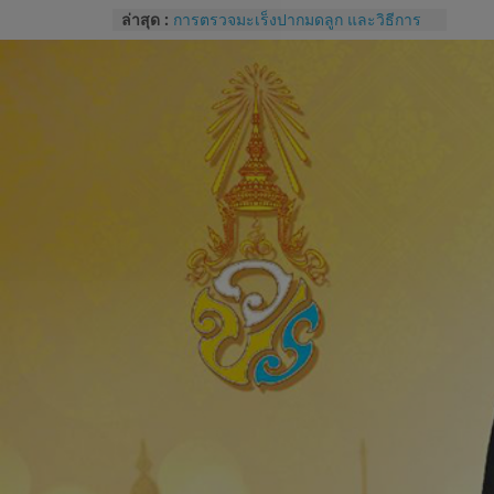
Skip
ล่าสุด :
การตรวจมะเร็งปากมดลูก และวิธีการ
to
ใช้โปรแกรม colpo IT Pro
แบบประเมินทักษะปฏิบัติการซักประวัติ
content
และการตรวจครรภ์
โรคไม่ติดต่อเรื้อรังกับสุขภาช่องปาก
และแนวทางปฏิบัติทางคลินิกสำหรับผู้
ป่วยทันตกรรม
Competency หัวใจของการบริหารของ
บุคลากรโรงพยาบาล
การปราศจากเชื้อด้วยเครื่องนึ่งฆ่าเชื้อ
จุลินทรีย์