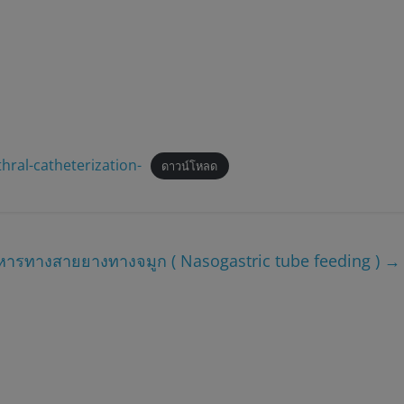
al-catheterization-
ดาวน์โหลด
หารทางสายยางทางจมูก ( Nasogastric tube feeding )
→