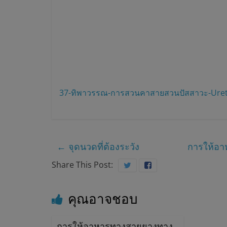
พ
ร
ะ
ยุ
37-ทิพาวรรณ-การสวนคาสายสวนปัสสาวะ-Urethr
พ
ร
←
จุดนวดที่ต้องระวัง
การให้อา
า
Share This Post:
ช
คุณอาจชอบ
ต
การให้อาหารทางสายยางทาง