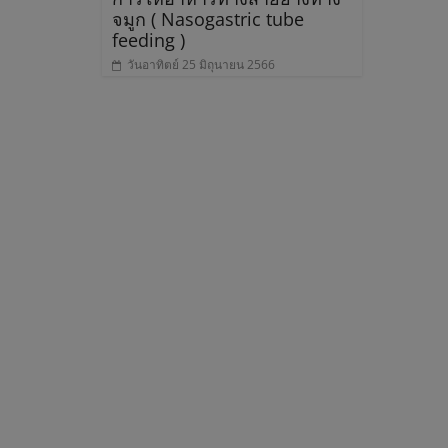
จมูก ( Nasogastric tube
ะ
feeding )
วันอาทิตย์ 25 มิถุนายน 2566
พ
า
น
หิ
น