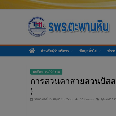
โ
ร
สำหรับผู้รับบริการ
ข้อมูลทั่วไป
ข่าว
ง
พ
บันทึกการปฏิบัติงาน
การสวนคาสายสวนปัสสาว
ย
)
า
วันอาทิตย์ 25 มิถุนายน 2566
728 Views
คุณทิพาวร