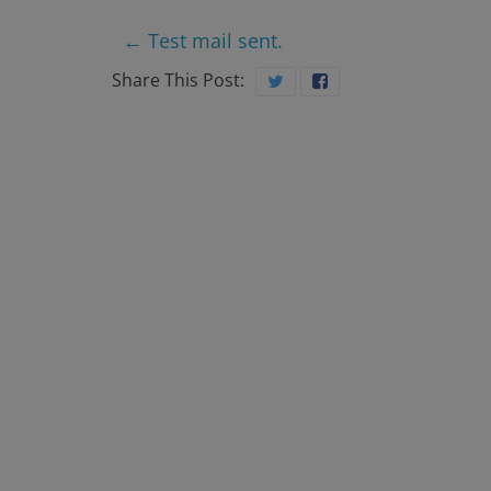
บ
←
Test mail sent.
า
Share This Post:
ล
ส
ม
เ
ด็
จ