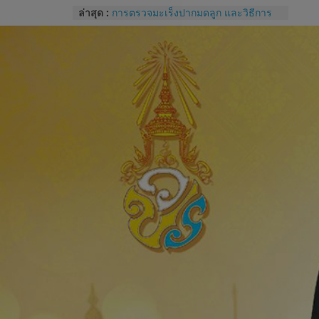
Skip
ล่าสุด :
การปราศจากเชื้อด้วยเครื่องนึ่งฆ่าเชื้อ
to
จุลินทรีย์
การตรวจมะเร็งปากมดลูก และวิธีการ
content
ใช้โปรแกรม colpo IT Pro
แบบประเมินทักษะปฏิบัติการซักประวัติ
และการตรวจครรภ์
โรคไม่ติดต่อเรื้อรังกับสุขภาช่องปาก
และแนวทางปฏิบัติทางคลินิกสำหรับผู้
ป่วยทันตกรรม
Competency หัวใจของการบริหารของ
บุคลากรโรงพยาบาล