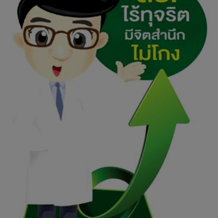
ต
ะ
พ
า
น
หิ
น