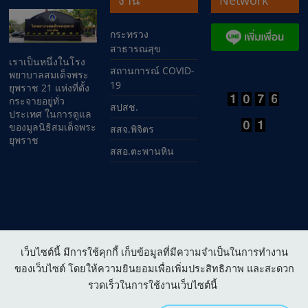
งาน
Network
กระทรวง
สาธารณสุข
เราเป็นหนึ่งในโรง
สถานการณ์ COVID-
พยาบาลสมเด็จพระ
19
ยุพราช 21 แห่งที่ตั้ง
กระจายอยู่ทั่ว
สปสช.
ประเทศ ในการดูแล
ของมูลนิธิสมเด็จพระ
สสจ.พิจิตร
ยุพราช
สสอ.ตะพานหิน
เว็บไซต์นี้ มีการใช้คุกกี้ เก็บข้อมูลที่มีความจำเป็นในการทำงาน
Copyright © 2026
โรงพยาบาลสมเด็จพระยุพราชตะพานหิน
. All
ของเว็บไซต์ โดยให้ความยินยอมเพื่อเพิ่มประสิทธิภาพ และสะดวก
rights reserved.
รวดเร็วในการใช้งานเว็บไซต์นี้
เงื่อนไขการให้บริการเว็บไซต์ :
Website policy
|
นโยบายการ
คุ้มครองข้อมูลส่วนบุคคล (PDPA)