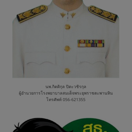
พ
ร
ะ
ยุ
พ
ร
นพ.กิตติกุล ปิตะวชิรกุล
ผู้อำนวยการโรงพยาบาลสมเด็จพระยุพราชตะพานหิน
โทรศัพท์ 056-621355
า
ช