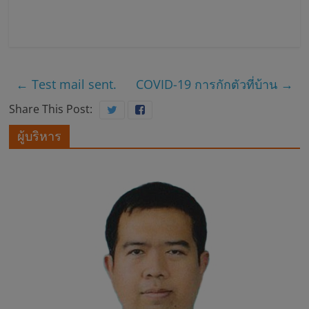
บ
า
←
Test mail sent.
COVID-19 การกักตัวที่บ้าน
→
ล
Share This Post:
ส
ผู้บริหาร
ม
เ
ด็
จ