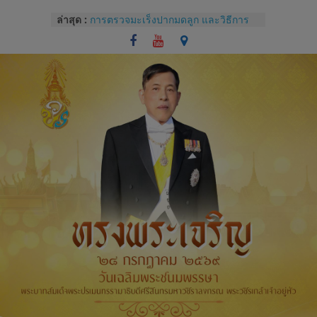
Skip
ล่าสุด :
การตรวจมะเร็งปากมดลูก และวิธีการ
to
ใช้โปรแกรม colpo IT Pro
content
แบบประเมินทักษะปฏิบัติการซักประวัติ
และการตรวจครรภ์
โรคไม่ติดต่อเรื้อรังกับสุขภาช่องปาก
และแนวทางปฏิบัติทางคลินิกสำหรับผู้
ป่วยทันตกรรม
Competency หัวใจของการบริหารของ
บุคลากรโรงพยาบาล
การปราศจากเชื้อด้วยเครื่องนึ่งฆ่าเชื้อ
จุลินทรีย์