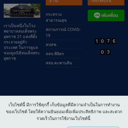
งาน
Network
กระทรวง
สาธารณสุข
เราเป็นหนึ่งในโรง
สถานการณ์ COVID-
พยาบาลสมเด็จพระ
19
ยุพราช 21 แห่งที่ตั้ง
กระจายอยู่ทั่ว
สปสช.
ประเทศ ในการดูแล
ของมูลนิธิสมเด็จพระ
สสจ.พิจิตร
ยุพราช
สสอ.ตะพานหิน
เว็บไซต์นี้ มีการใช้คุกกี้ เก็บข้อมูลที่มีความจำเป็นในการทำงาน
Copyright © 2026
โรงพยาบาลสมเด็จพระยุพราชตะพานหิน
. All
ของเว็บไซต์ โดยให้ความยินยอมเพื่อเพิ่มประสิทธิภาพ และสะดวก
rights reserved.
รวดเร็วในการใช้งานเว็บไซต์นี้
เงื่อนไขการให้บริการเว็บไซต์ :
Website policy
|
นโยบายการ
คุ้มครองข้อมูลส่วนบุคคล (PDPA)