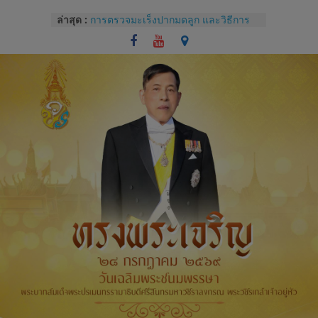
Skip
ล่าสุด :
การตรวจมะเร็งปากมดลูก และวิธีการ
to
ใช้โปรแกรม colpo IT Pro
content
แบบประเมินทักษะปฏิบัติการซักประวัติ
และการตรวจครรภ์
โรคไม่ติดต่อเรื้อรังกับสุขภาช่องปาก
และแนวทางปฏิบัติทางคลินิกสำหรับผู้
ป่วยทันตกรรม
Competency หัวใจของการบริหารของ
บุคลากรโรงพยาบาล
การปราศจากเชื้อด้วยเครื่องนึ่งฆ่าเชื้อ
จุลินทรีย์