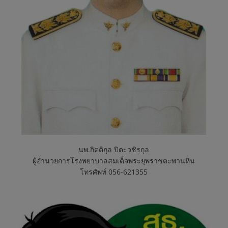
พ
ร
ะ
ยุ
พ
ร
นพ.กิตติกุล ปิตะวชิรกุล
ผู้อำนวยการโรงพยาบาลสมเด็จพระยุพราชตะพานหิน
โทรศัพท์ 056-621355
า
ช