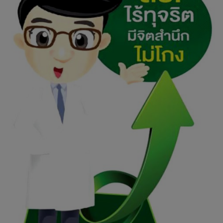
ต
ะ
พ
า
น
หิ
น