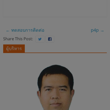
บ
า
←
ทดสอบการติดต่อ
p4p
→
ล
Share This Post:
ส
ผู้บริหาร
ม
เ
ด็
จ