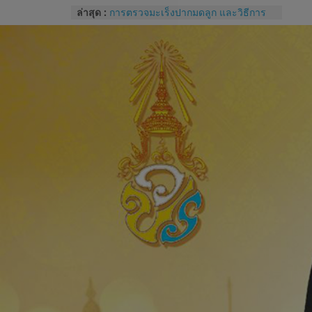
Skip
ล่าสุด :
จุลินทรีย์
to
การตรวจมะเร็งปากมดลูก และวิธีการ
ใช้โปรแกรม colpo IT Pro
content
แบบประเมินทักษะปฏิบัติการซักประวัติ
และการตรวจครรภ์
โรคไม่ติดต่อเรื้อรังกับสุขภาช่องปาก
และแนวทางปฏิบัติทางคลินิกสำหรับผู้
ป่วยทันตกรรม
Competency หัวใจของการบริหารของ
บุคลากรโรงพยาบาล