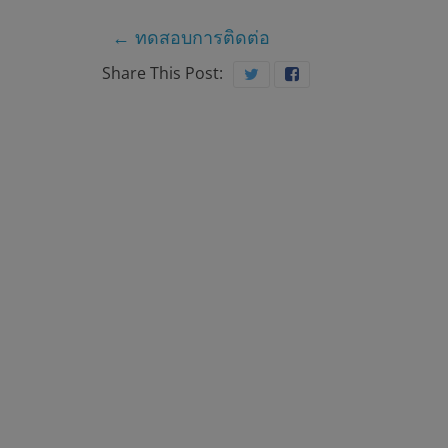
บ
←
ทดสอบการติดต่อ
า
Share This Post:
ล
ส
ม
เ
ด็
จ