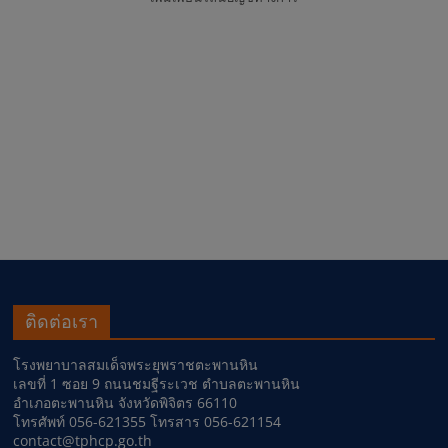
ติดต่อเรา
โรงพยาบาลสมเด็จพระยุพราชตะพานหิน
เลขที่ 1 ซอย 9 ถนนชมฐีระเวช ตำบลตะพานหิน
อำเภอตะพานหิน จังหวัดพิจิตร 66110
โทรศัพท์ 056-621355 โทรสาร 056-621154
contact@tphcp.go.th