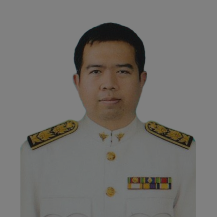
พ
ร
ะ
ยุ
พ
ร
า
ช