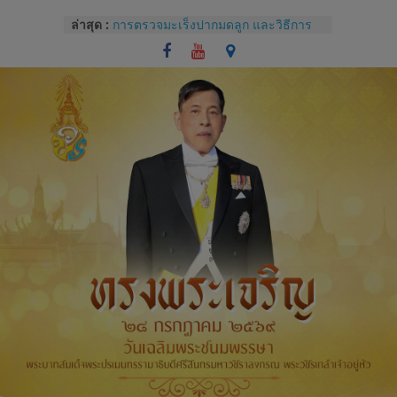
Skip
ล่าสุด :
การตรวจมะเร็งปากมดลูก และวิธีการ
to
ใช้โปรแกรม colpo IT Pro
content
แบบประเมินทักษะปฏิบัติการซักประวัติ
และการตรวจครรภ์
โรคไม่ติดต่อเรื้อรังกับสุขภาช่องปาก
และแนวทางปฏิบัติทางคลินิกสำหรับผู้
ป่วยทันตกรรม
Competency หัวใจของการบริหารของ
บุคลากรโรงพยาบาล
การปราศจากเชื้อด้วยเครื่องนึ่งฆ่าเชื้อ
จุลินทรีย์