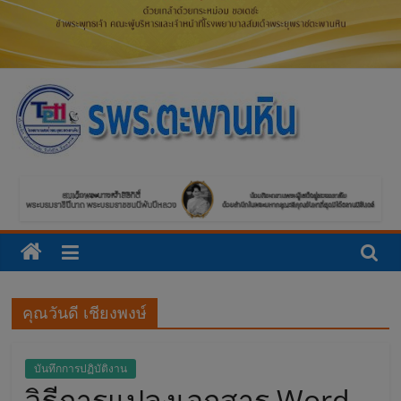
โ
ร
ง
พ
คุณวันดี เชียงพงษ์
ย
บันทึกการปฏิบัติงาน
า
วิธีการแปลงเอกสาร Word