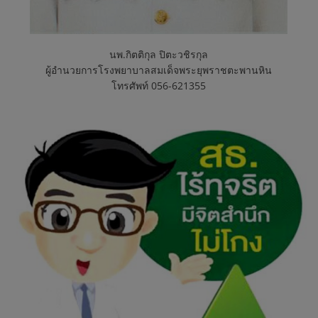
ต
ะ
นพ.กิตติกุล ปิตะวชิรกุล
ผู้อำนวยการโรงพยาบาลสมเด็จพระยุพราชตะพานหิน
พ
โทรศัพท์ 056-621355
า
น
หิ
น