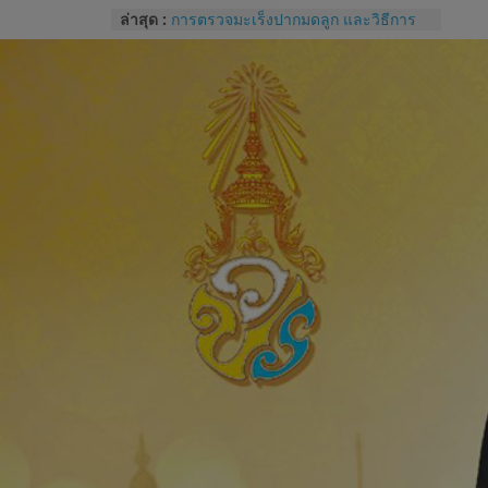
Skip
การปราศจากเชื้อด้วยเครื่องนึ่งฆ่าเชื้อ
ล่าสุด :
จุลินทรีย์
to
การตรวจมะเร็งปากมดลูก และวิธีการ
content
ใช้โปรแกรม colpo IT Pro
แบบประเมินทักษะปฏิบัติการซักประวัติ
และการตรวจครรภ์
โรคไม่ติดต่อเรื้อรังกับสุขภาช่องปาก
และแนวทางปฏิบัติทางคลินิกสำหรับผู้
ป่วยทันตกรรม
Competency หัวใจของการบริหารของ
บุคลากรโรงพยาบาล