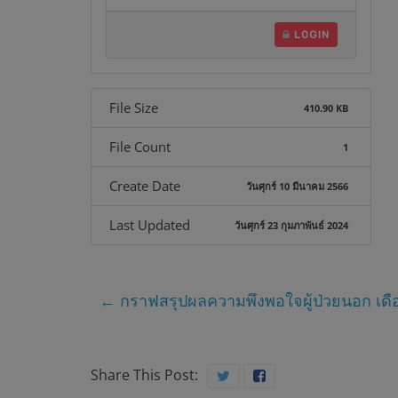
บ
LOGIN
า
ล
File Size
410.90 KB
ส
File Count
1
ม
Create Date
วันศุกร์ 10 มีนาคม 2566
Last Updated
วันศุกร์ 23 กุมภาพันธ์ 2024
เ
ด็
←
กราฟสรุปผลความพึงพอใจผู้ป่วยนอก เดือน
จ
Share This Post: