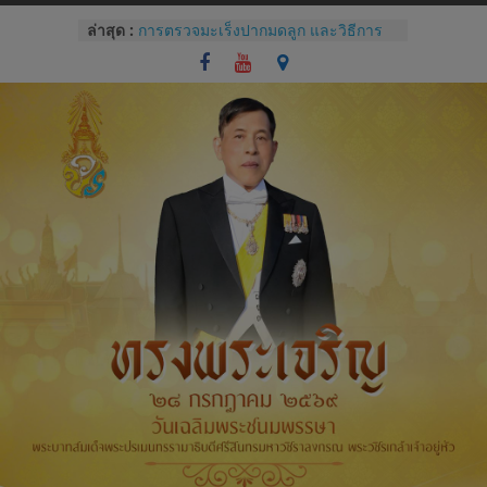
Skip
ล่าสุด :
การตรวจมะเร็งปากมดลูก และวิธีการ
to
ใช้โปรแกรม colpo IT Pro
content
แบบประเมินทักษะปฏิบัติการซักประวัติ
และการตรวจครรภ์
โรคไม่ติดต่อเรื้อรังกับสุขภาช่องปาก
และแนวทางปฏิบัติทางคลินิกสำหรับผู้
ป่วยทันตกรรม
Competency หัวใจของการบริหารของ
บุคลากรโรงพยาบาล
การปราศจากเชื้อด้วยเครื่องนึ่งฆ่าเชื้อ
จุลินทรีย์