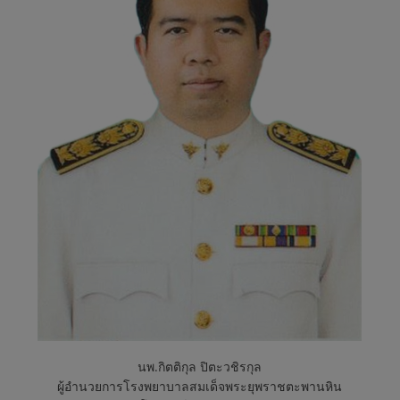
ต
ะ
พ
า
น
หิ
น
นพ.กิตติกุล ปิตะวชิรกุล
ผู้อำนวยการโรงพยาบาลสมเด็จพระยุพราชตะพานหิน