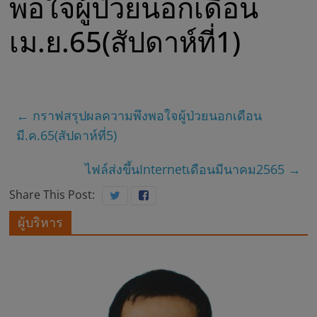
พอใจผู้ป่วยนอกเดือน
พ
เม.ย.65(สัปดาห์ที่1)
ร
ะ
←
กราฟสรุปผลความพึงพอใจผู้ป่วยนอกเดือน
ยุ
มี.ค.65(สัปดาห์ที่5)
พ
ไฟล์ส่งขึ้นInternetเดือนมีนาคม2565
→
Share This Post:
ร
ผู้บริหาร
า
ช