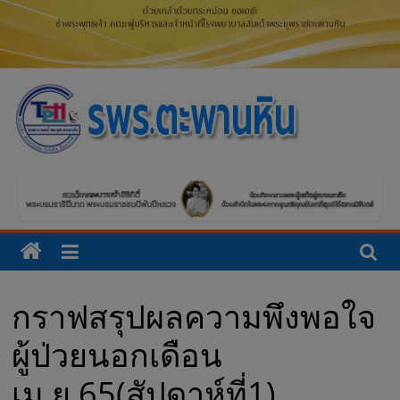
โ
ร
ง
พ
กราฟสรุปผลความพึงพอใจ
ย
ผู้ป่วยนอกเดือน
า
เม.ย.65(สัปดาห์ที่1)