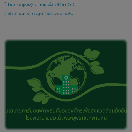
โปรแกรมดูแลสุขภาพต่อเนื่องพิจิตร CoC
สำนักงานสาธารณสุขอำเภอตะพานหิน