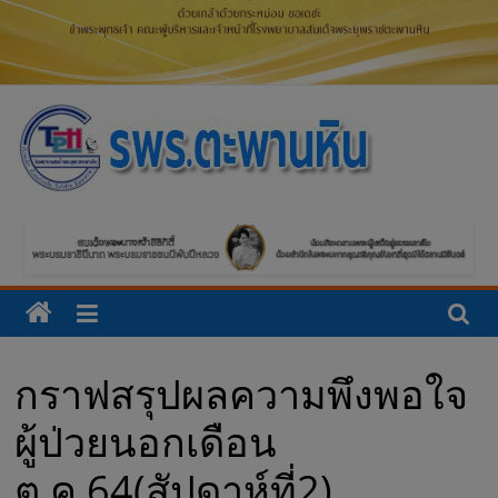
โ
ร
ง
พ
กราฟสรุปผลความพึงพอใจ
ย
ผู้ป่วยนอกเดือน
า
ต.ค.64(สัปดาห์ที่2)