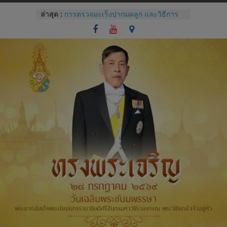
Skip
ล่าสุด :
การตรวจมะเร็งปากมดลูก และวิธีการ
to
ใช้โปรแกรม colpo IT Pro
content
แบบประเมินทักษะปฏิบัติการซักประวัติ
และการตรวจครรภ์
โรคไม่ติดต่อเรื้อรังกับสุขภาช่องปาก
และแนวทางปฏิบัติทางคลินิกสำหรับผู้
ป่วยทันตกรรม
Competency หัวใจของการบริหารของ
บุคลากรโรงพยาบาล
การปราศจากเชื้อด้วยเครื่องนึ่งฆ่าเชื้อ
จุลินทรีย์