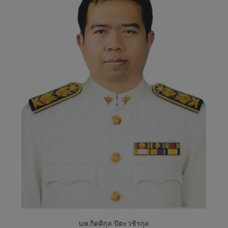
ต
ะ
พ
า
น
หิ
น
นพ.กิตติกุล ปิตะวชิรกุล