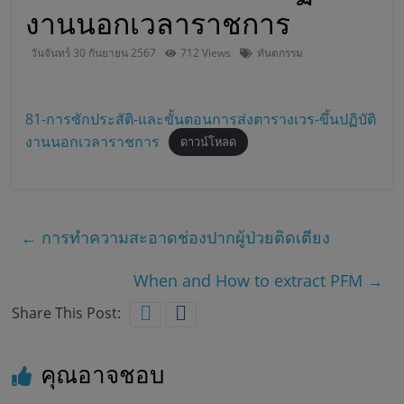
งานนอกเวลาราชการ
บ
วันจันทร์ 30 กันยายน 2567
712 Views
ทันตกรรม
า
81-การซักประสัติ-และขั้นตอนการส่งตารางเวร-ขึ้นปฏิบัติ
ล
งานนอกเวลาราชการ
ดาวน์โหลด
ส
ม
←
การทำความสะอาดช่องปากผู้ป่วยติดเตียง
เ
When and How to extract PFM
→
Share This Post:
ด็
คุณอาจชอบ
จ