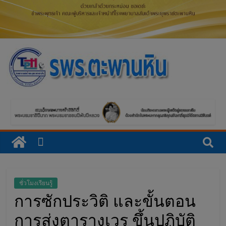
โ
ร
ง
พ
ย
ชั่วโมงเรียนรู้
การซักประวิติ และขั้นตอน
า
การส่งตารางเวร ขึ้นปฏิบัติ