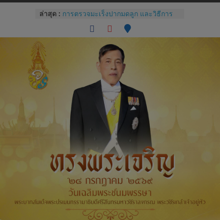
Skip
ล่าสุด :
การตรวจมะเร็งปากมดลูก และวิธีการ
to
ใช้โปรแกรม colpo IT Pro
content
แบบประเมินทักษะปฏิบัติการซักประวัติ
และการตรวจครรภ์
โรคไม่ติดต่อเรื้อรังกับสุขภาช่องปาก
และแนวทางปฏิบัติทางคลินิกสำหรับผู้
ป่วยทันตกรรม
Competency หัวใจของการบริหารของ
บุคลากรโรงพยาบาล
การปราศจากเชื้อด้วยเครื่องนึ่งฆ่าเชื้อ
จุลินทรีย์