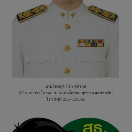
ต
ะ
พ
า
น
หิ
นพ.กิตติกุล ปิตะวชิรกุล
ผู้อำนวยการโรงพยาบาลสมเด็จพระยุพราชตะพานหิน
โทรศัพท์ 056-621355
น