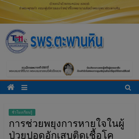
โ
ร
ง
พ
ย
ชั่วโมงเรียนรู้
การช่วยพยุงการหายใจในผู้
า
ป่วยปอดอักเสบติดเชื้อโค