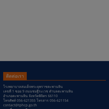
ติดต่อเรา
โรงพยาบาลสมเด็จพระยุพราชตะพานหิน
เลขที่ 1 ซอย 9 ถนนชมฐีระเวช ตำบลตะพานหิน
อำเภอตะพานหิน จังหวัดพิจิตร 66110
โทรศัพท์ 056-621355 โทรสาร 056-621154
contact@tphcp.go.th