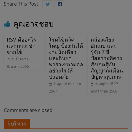
Share This Post:
พ
ร
คุณอาจชอบ
ะ
RSV คืออะไร
โรคไข้หวัด
กล่องเสียง
และภาวะชัก
ใหญ่ ป้องกันได้
อักเสบ และ
จากไข้
ง่ายนิดเดียว
รู้จัก 7 สี
ยุ
และกินยา
ปัสสาวะที่ควร
วันอังคาร 15
พาราเซตามอล
สังเกตรู้ทัน
สิงหาคม 2566
พ
อย่างไรให้
สัญญาณเตือน
ปลอดภัย
ปัญหาสุขภาพ
วันพุธ 18 กันยายน
วันพฤหัสบดี 27
ร
2567
พฤศจิกายน 2568
า
Comments are closed.
ช
ผู้บริหาร