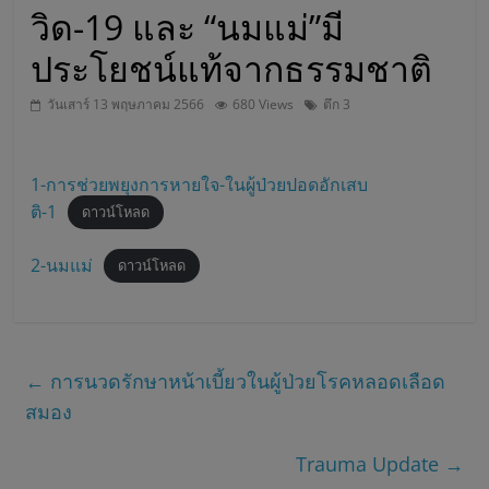
วิด-19 และ “นมแม่”มี
บ
ประโยชน์แท้จากธรรมชาติ
า
วันเสาร์ 13 พฤษภาคม 2566
680 Views
ตึก 3
ล
1-การช่วยพยุงการหายใจ-ในผู้ป่วยปอดอักเสบ
ส
ติ-1
ดาวน์โหลด
2-นมแม่
ม
ดาวน์โหลด
เ
←
การนวดรักษาหน้าเบี้ยวในผู้ป่วยโรคหลอดเลือด
ด็
สมอง
จ
Trauma Update
→