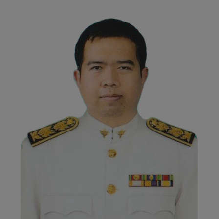
ต
ะ
พ
า
น
หิ
น