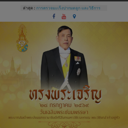
Skip
ล่าสุด :
การตรวจมะเร็งปากมดลูก และวิธีการ
to
ใช้โปรแกรม colpo IT Pro
content
แบบประเมินทักษะปฏิบัติการซักประวัติ
และการตรวจครรภ์
โรคไม่ติดต่อเรื้อรังกับสุขภาช่องปาก
และแนวทางปฏิบัติทางคลินิกสำหรับผู้
ป่วยทันตกรรม
Competency หัวใจของการบริหารของ
บุคลากรโรงพยาบาล
การปราศจากเชื้อด้วยเครื่องนึ่งฆ่าเชื้อ
จุลินทรีย์