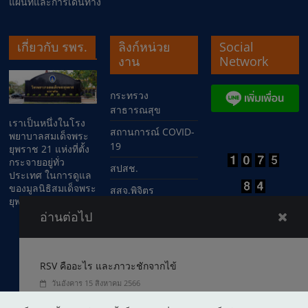
แผนที่และการเดินทาง
เกี่ยวกับ รพร.
ลิงก์หน่วย
Social
งาน
Network
กระทรวง
สาธารณสุข
เราเป็นหนึ่งในโรง
สถานการณ์ COVID-
พยาบาลสมเด็จพระ
19
ยุพราช 21 แห่งที่ตั้ง
กระจายอยู่ทั่ว
สปสช.
ประเทศ ในการดูแล
ของมูลนิธิสมเด็จพระ
สสจ.พิจิตร
ยุพราช
สสอ.ตะพานหิน
อ่านต่อไป
RSV คืออะไร และภาวะชักจากไข้
วันอังคาร 15 สิงหาคม 2566