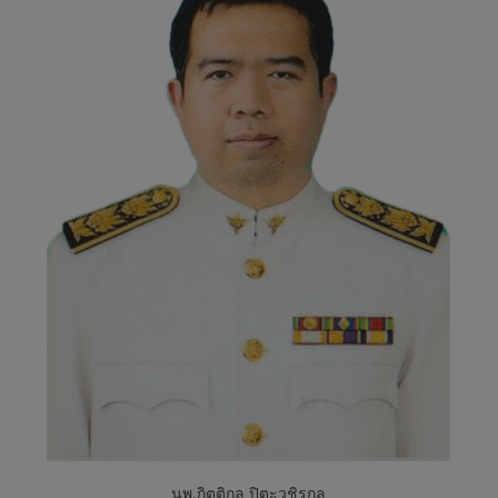
พ
ร
ะ
ยุ
พ
ร
า
ช
นพ.กิตติกุล ปิตะวชิรกุล