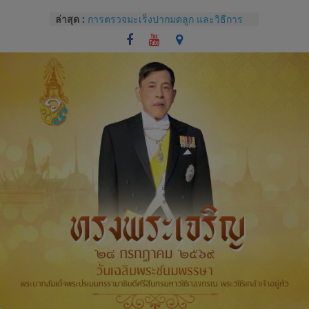
Skip
ล่าสุด :
การตรวจมะเร็งปากมดลูก และวิธีการ
to
ใช้โปรแกรม colpo IT Pro
content
แบบประเมินทักษะปฏิบัติการซักประวัติ
และการตรวจครรภ์
โรคไม่ติดต่อเรื้อรังกับสุขภาช่องปาก
และแนวทางปฏิบัติทางคลินิกสำหรับผู้
ป่วยทันตกรรม
Competency หัวใจของการบริหารของ
บุคลากรโรงพยาบาล
การปราศจากเชื้อด้วยเครื่องนึ่งฆ่าเชื้อ
จุลินทรีย์