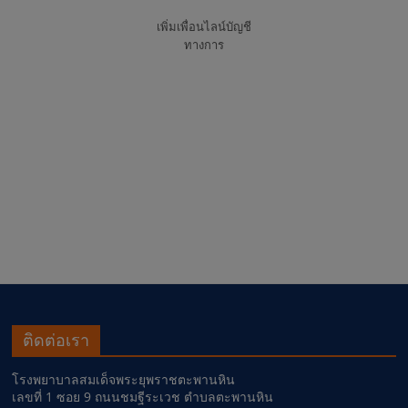
เพิ่มเพื่อนไลน์บัญชี
ทางการ
ติดต่อเรา
โรงพยาบาลสมเด็จพระยุพราชตะพานหิน
เลขที่ 1 ซอย 9 ถนนชมฐีระเวช ตำบลตะพานหิน