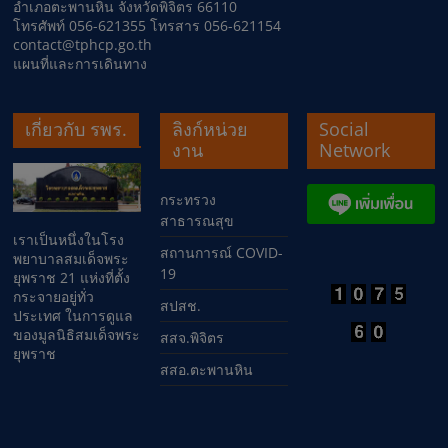
อำเภอตะพานหิน จังหวัดพิจิตร 66110
โทรศัพท์ 056-621355 โทรสาร 056-621154
contact@tphcp.go.th
แผนที่และการเดินทาง
เกี่ยวกับ รพร.
ลิงก์หน่วย
Social
งาน
Network
กระทรวง
สาธารณสุข
เราเป็นหนึ่งในโรง
สถานการณ์ COVID-
พยาบาลสมเด็จพระ
19
ยุพราช 21 แห่งที่ตั้ง
กระจายอยู่ทั่ว
สปสช.
ประเทศ ในการดูแล
ของมูลนิธิสมเด็จพระ
สสจ.พิจิตร
ยุพราช
สสอ.ตะพานหิน