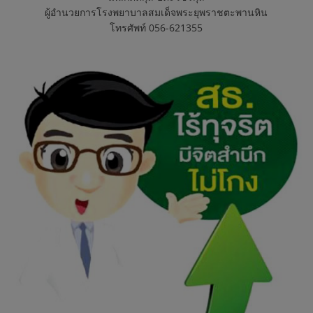
ต
ผู้อำนวยการโรงพยาบาลสมเด็จพระยุพราชตะพานหิน
โทรศัพท์ 056-621355
ะ
พ
า
น
หิ
น