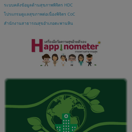
ระบบคลังข้อมูลด้านสุขภาพพิจิตร HDC
โปรแกรมดูแลสุขภาพต่อเนื่องพิจิตร CoC
สำนักงานสาธารณสุขอำเภอตะพานหิน