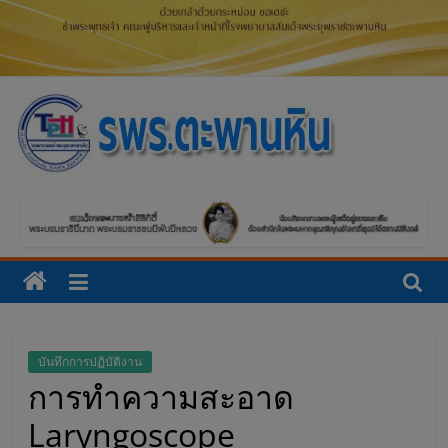
โ
ร
ง
พ
ย
บันทึกการปฏิบัติงาน
การทำความสะอาด
า
Laryngoscope