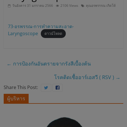
วันอังคาร 31 มกราคม 2566
2106 Views
คุณอรพรรรณ เกิดโห้
บ
า
73-อรพรรณ-การทำความสะอาด-
Laryngoscope
ดาวน์โหลด
ล
ส
←
การป้องกันอันตรายจากรังสีเบื้องต้น
ม
โรคติดเชื้ออาร์เอสวี ( RSV )
→
เ
Share This Post:
ผู้บริหาร
ด็
จ